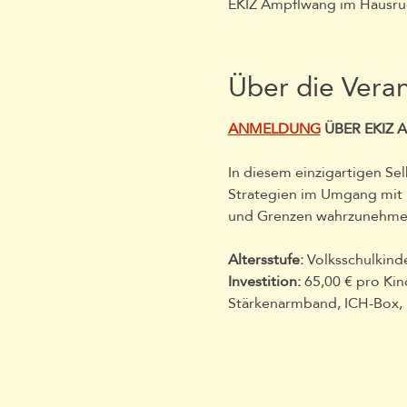
EKIZ Ampflwang im Hausruc
Über die Vera
ANMELDUNG
 ÜBER EKIZ 
In diesem einzigartigen Se
Strategien im Umgang mit K
und Grenzen wahrzunehmen,
Altersstufe: 
Volksschulkinde
Investition:
 65,00 € pro Kin
Stärkenarmband, ICH-Box, E