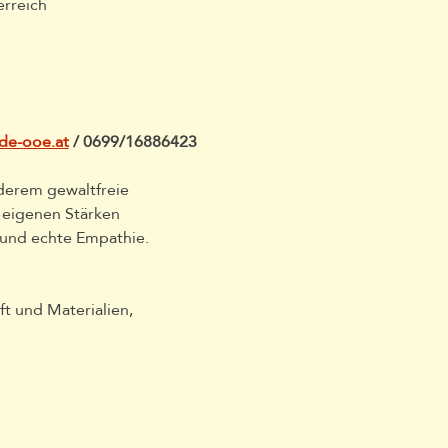
rreich
de-ooe.at
 / 0699/16886423
derem gewaltfreie 
 eigenen Stärken 
 und echte Empathie.
t und Materialien, 