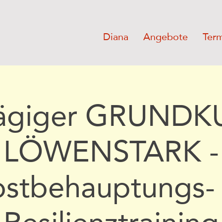
Diana
Angebote
Ter
tägiger GRUNDK
LÖWENSTARK -
bstbehauptungs-