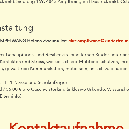
kwald, Siedlung 169, 4843 Ampflwang im Hausruckwald, Öste
nstaltung
AMPFLWANG Helena Zweimüller: 
ekiz.ampflwang@kinderfreun
lbstbehauptungs- und Resilienztraining lernen Kinder unter an
onflikten und Stress, wie sie sich vor Mobbing schützen, ihre
 gewaltfreie Kommunikation, mutig sein, an sich zu glauben
r 1.-4. Klasse und Schulanfänger
d / 55,00 € pro Geschwisterkind (inklusive Urkunde, Wissenshef
lterninfo)
Kontaktaufnahme