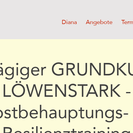
Diana
Angebote
Ter
tägiger GRUNDK
LÖWENSTARK -
bstbehauptungs-