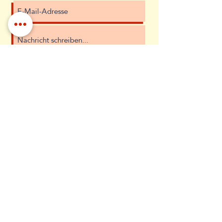
Ich habe die Datenschutzerklärung zur
Kenntnis genommen.
Datenschutz
Absenden
Diana Uschner
Grazer Straße 10
4820 Bad Ischl
Österreich