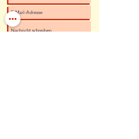
Ich habe die Datenschutzerklärung zur
Kenntnis genommen.
Datenschutz
Absenden
Diana Uschner
Grazer Straße 10
4820 Bad Ischl
Österreich