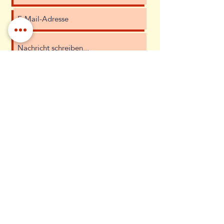
Ich habe die Datenschutzerklärung zur
Kenntnis genommen.
Datenschutz
Absenden
Diana Uschner
Grazer Straße 10
4820 Bad Ischl
Österreich