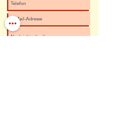
Ich habe die Datenschutzerklärung zur
Kenntnis genommen.
Datenschutz
Absenden
Diana Uschner
Grazer Straße 10
4820 Bad Ischl